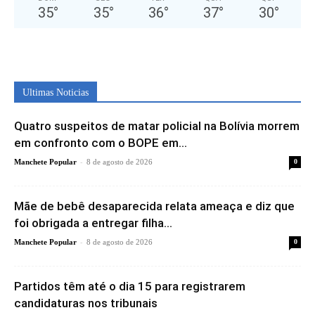
35
°
35
°
36
°
37
°
30
°
Ultimas Noticias
Quatro suspeitos de matar policial na Bolívia morrem
em confronto com o BOPE em...
-
Manchete Popular
8 de agosto de 2026
0
Mãe de bebê desaparecida relata ameaça e diz que
foi obrigada a entregar filha...
-
Manchete Popular
8 de agosto de 2026
0
Partidos têm até o dia 15 para registrarem
candidaturas nos tribunais