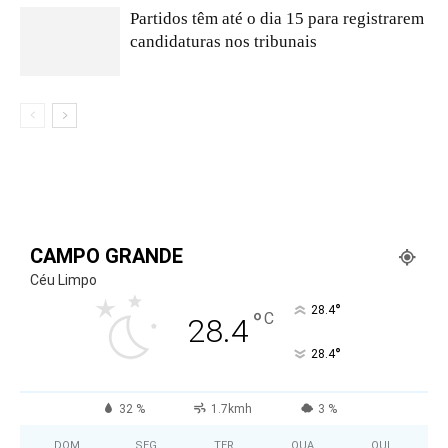
Partidos têm até o dia 15 para registrarem
candidaturas nos tribunais
CAMPO GRANDE
Céu Limpo
°
28.4
°
C
28.4
°
28.4
32 %
1.7kmh
3 %
DOM
SEG
TER
QUA
QUI