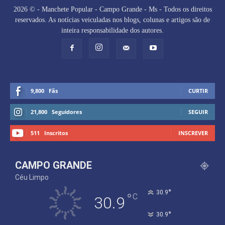
2026 © - Manchete Popular - Campo Grande - Ms - Todos os direitos
reservados. As notícias veiculadas nos blogs, colunas e artigos são de
inteira responsabilidade dos autores.
9,800
Fãs
CURTIR
21,800
Seguidores
SEGUIR
511
Inscritos
INSCREVER
CAMPO GRANDE
Céu Limpo
°
30.9
°
C
30.9
°
30.9