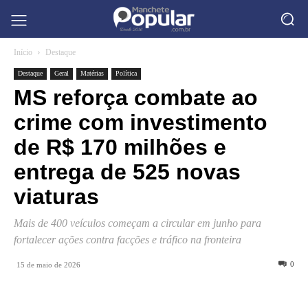
Início
Destaque
Destaque
Geral
Matérias
Política
MS reforça combate ao
crime com investimento
de R$ 170 milhões e
entrega de 525 novas
viaturas
Mais de 400 veículos começam a circular em junho para
fortalecer ações contra facções e tráfico na fronteira
0
15 de maio de 2026