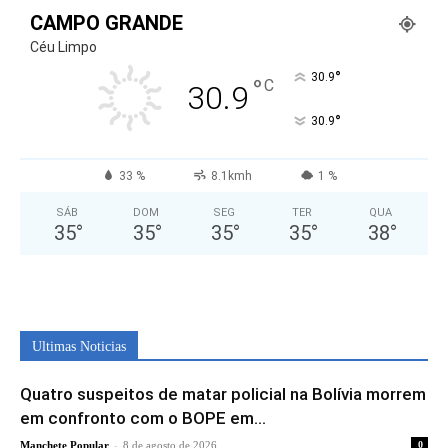
CAMPO GRANDE
Céu Limpo
°
30.9
°
C
30.9
°
30.9
33 %
8.1kmh
1 %
SÁB
DOM
SEG
TER
QUA
35
°
35
°
35
°
35
°
38
°
Ultimas Noticias
Quatro suspeitos de matar policial na Bolívia morrem
em confronto com o BOPE em...
-
Manchete Popular
8 de agosto de 2026
0