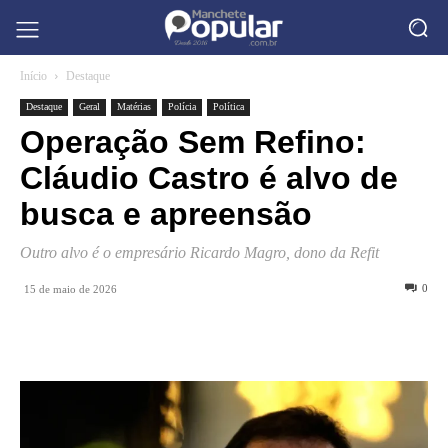
Início
Destaque
Destaque
Geral
Matérias
Polícia
Política
Operação Sem Refino:
Cláudio Castro é alvo de
busca e apreensão
Outro alvo é o empresário Ricardo Magro, dono da Refit
0
15 de maio de 2026