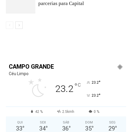
parcerias para Capital
CAMPO GRANDE
Céu Limpo
°
23.2
°
C
23.2
°
23.2
42 %
2.5kmh
0 %
QUI
SEX
SÁB
DOM
SEG
33
°
34
°
36
°
35
°
29
°