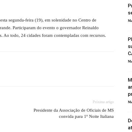
P
s
nesta segunda-feira (19), em solenidade no Centro de
Ma
nde. Participaram do evento o governador Reinaldo
s. Ao todo, 24 cidades foram contempladas com recursos.
P
s
C
Ma
M
a
p
Próximo artigo
Ma
Presidente da Associação de Oficiais de MS
convida para 1º Noite Italiana
D
a