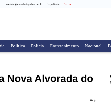
Entrar
contato@manchetepular.com.br
Expediente
ia
Política
Polícia
Entretenimento
Nacional
F
ra Nova Alvorada do
0