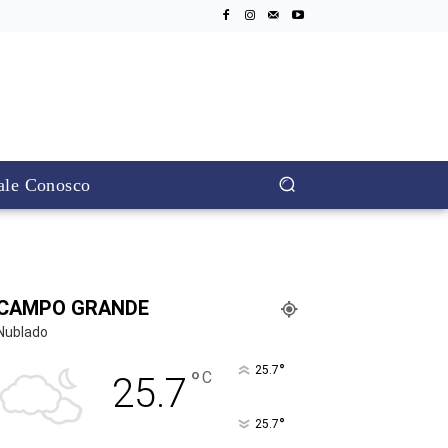
ale Conosco
CAMPO GRANDE
Nublado
°
25.7
°
C
25.7
°
25.7