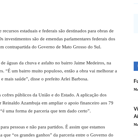
 recursos estaduais e federais são destinados para obras de
Os investimentos são de emendas parlamentares federais dos
om contrapartida do Governo de Mato Grosso do Sul.
de águas da chuva e asfalto no bairro Jaime Medeiros, na
s. “É um bairro muito populoso, então a obra vai melhorar a
e mais saúde”, disse o prefeito Arlei Barbosa.
F
Ma
 cofres públicos da União e do Estado. A aplicação dos
r Reinaldo Azambuja em ampliar o apoio financeiro aos 79
V
 “é uma forma de parceria que tem dado certo”.
A
Ma
ara pessoas e não para partidos. É assim que estamos
da que “os grandes ganhos” da parceria entre o Governo do