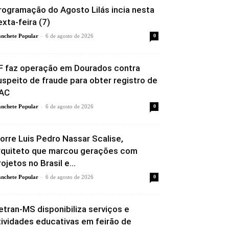
rogramação do Agosto Lilás incia nesta
exta-feira (7)
-
nchete Popular
6 de agosto de 2026
0
F faz operação em Dourados contra
uspeito de fraude para obter registro de
AC
-
nchete Popular
6 de agosto de 2026
0
orre Luis Pedro Nassar Scalise,
rquiteto que marcou gerações com
rojetos no Brasil e...
-
nchete Popular
6 de agosto de 2026
0
etran-MS disponibiliza serviços e
tividades educativas em feirão de