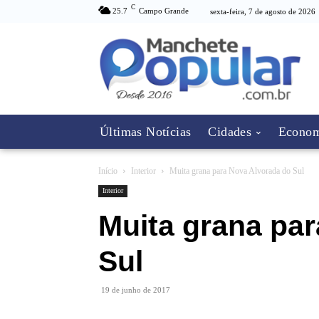
C
25.7
Campo Grande
sexta-feira, 7 de agosto de 2026
Últimas Notícias
Cidades
Econom
Início
Interior
Muita grana para Nova Alvorada do Sul
Interior
Muita grana pa
Sul
19 de junho de 2017