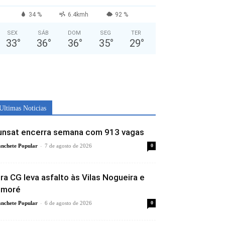
34 %
6.4kmh
92 %
SEX
SÁB
DOM
SEG
TER
33
°
36
°
36
°
35
°
29
°
Ultimas Noticias
unsat encerra semana com 913 vagas
-
nchete Popular
7 de agosto de 2026
0
ira CG leva asfalto às Vilas Nogueira e
imoré
-
nchete Popular
6 de agosto de 2026
0