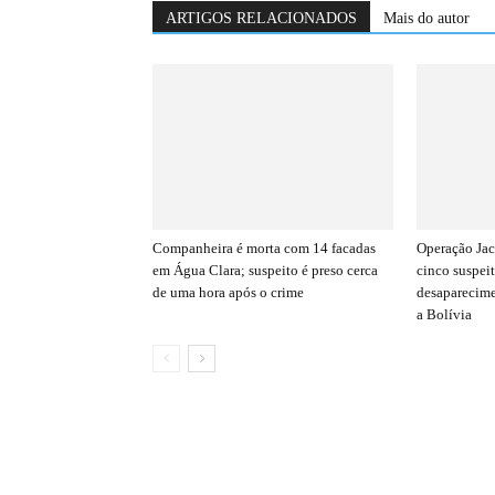
ARTIGOS RELACIONADOS
Mais do autor
Companheira é morta com 14 facadas
Operação Jac
em Água Clara; suspeito é preso cerca
cinco suspeit
de uma hora após o crime
desaparecime
a Bolívia