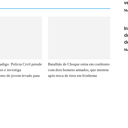
v
Ma
I
d
d
Ma
adigo: Polícia Civil prende
Batalhão de Choque entra em confronto
os e investiga
com dois homens armados, que morrem
nto de jovem levado para
após troca de tiros em Ivinhema