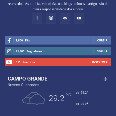
reservados. As notícias veiculadas nos blogs, colunas e artigos são de
inteira responsabilidade dos autores.
9,800
Fãs
CURTIR
21,800
Seguidores
SEGUIR
511
Inscritos
INSCREVER
CAMPO GRANDE
Nuvens Quebradas
°
29.2
°
C
29.2
°
29.2