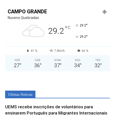
CAMPO GRANDE
Nuvens Quebradas
°
29.2
°
C
29.2
°
29.2
41 %
7.8kmh
66 %
SEX
SÁB
DOM
SEG
TER
27
°
36
°
37
°
34
°
32
°
Ultimas Noticias
UEMS recebe inscrições de voluntários para
ensinarem Português para Migrantes Internacionais