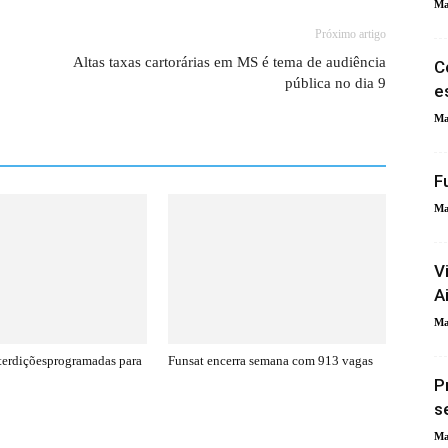
Ma
Próximo artigo
Altas taxas cartorárias em MS é tema de audiência
C
pública no dia 9
e
Ma
F
Ma
V
A
Ma
nterdiçõesprogramadas para
Funsat encerra semana com 913 vagas
P
s
Ma