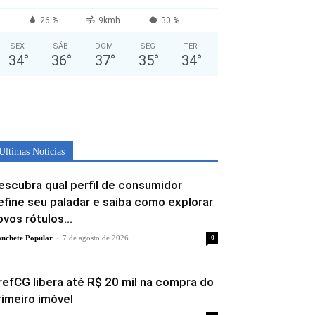
26 %
9kmh
30 %
SEX
SÁB
DOM
SEG
TER
34
°
36
°
37
°
35
°
34
°
Ultimas Noticias
escubra qual perfil de consumidor
efine seu paladar e saiba como explorar
ovos rótulos...
-
nchete Popular
7 de agosto de 2026
0
refCG libera até R$ 20 mil na compra do
rimeiro imóvel