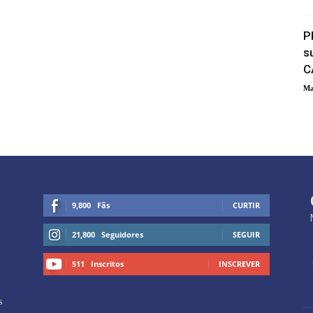
P
s
C
Ma
9,800
Fãs
CURTIR
21,800
Seguidores
SEGUIR
511
Inscritos
INSCREVER
s