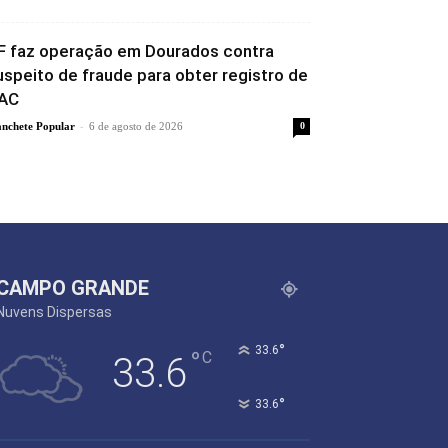
F faz operação em Dourados contra
uspeito de fraude para obter registro de
AC
-
nchete Popular
6 de agosto de 2026
0
CAMPO GRANDE
Nuvens Dispersas
°
33.6
°
C
33.6
°
33.6