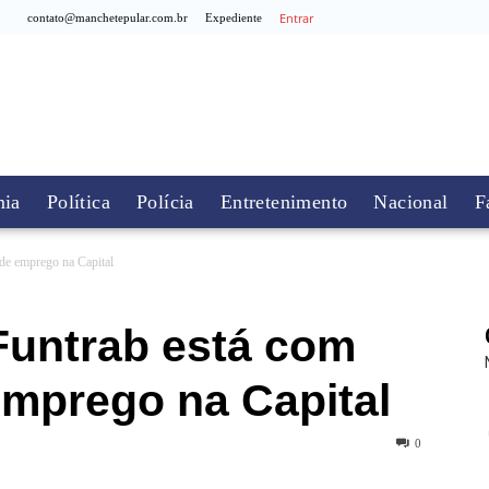
Entrar
contato@manchetepular.com.br
Expediente
ia
Política
Polícia
Entretenimento
Nacional
F
 de emprego na Capital
Funtrab está com
emprego na Capital
0