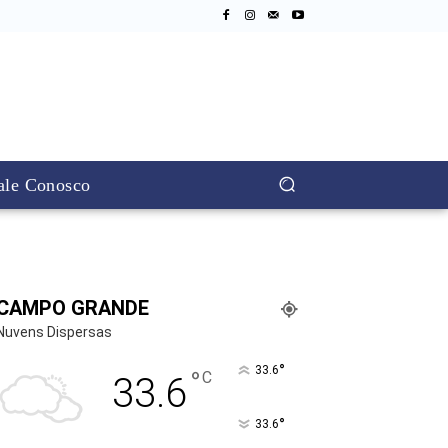
ale Conosco
CAMPO GRANDE
Nuvens Dispersas
°
33.6
°
C
33.6
°
33.6