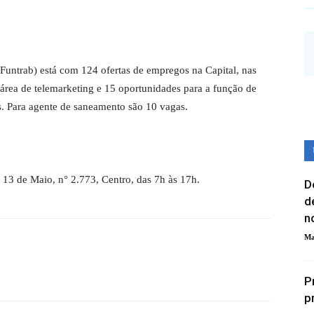
untrab) está com 124 ofertas de empregos na Capital, nas
 área de telemarketing e 15 oportunidades para a função de
os. Para agente de saneamento são 10 vagas.
 13 de Maio, n° 2.773, Centro, das 7h às 17h.
D
d
n
Ma
P
p