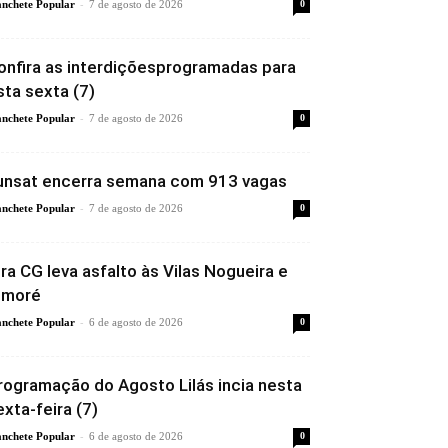
-
nchete Popular
7 de agosto de 2026
0
onfira as interdiçõesprogramadas para
sta sexta (7)
-
nchete Popular
7 de agosto de 2026
0
unsat encerra semana com 913 vagas
-
nchete Popular
7 de agosto de 2026
0
ira CG leva asfalto às Vilas Nogueira e
imoré
-
nchete Popular
6 de agosto de 2026
0
rogramação do Agosto Lilás incia nesta
exta-feira (7)
-
nchete Popular
6 de agosto de 2026
0