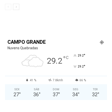
CAMPO GRANDE
Nuvens Quebradas
°
29.2
°
C
29.2
°
29.2
41 %
7.8kmh
66 %
SEX
SÁB
DOM
SEG
TER
27
°
36
°
37
°
34
°
32
°