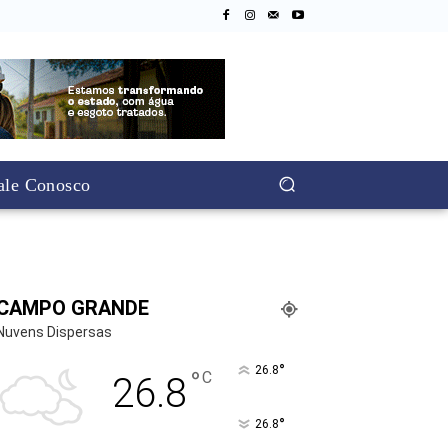
ale Conosco
CAMPO GRANDE
Nuvens Dispersas
°
26.8
°
C
26.8
°
26.8