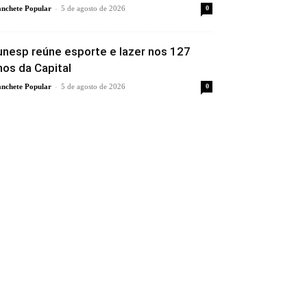
-
nchete Popular
5 de agosto de 2026
0
unesp reúne esporte e lazer nos 127
nos da Capital
-
nchete Popular
5 de agosto de 2026
0