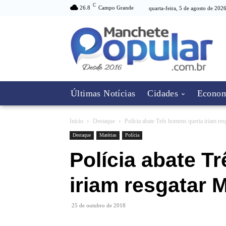
C
26.8
Campo Grande
quarta-feira, 5 de agosto de 202
Últimas Notícias
Cidades
Econom
Início
Destaque
Polícia abate Três homens queria iriam res
Destaque
Matérias
Polícia
Polícia abate T
iriam resgatar 
25 de outubro de 2018