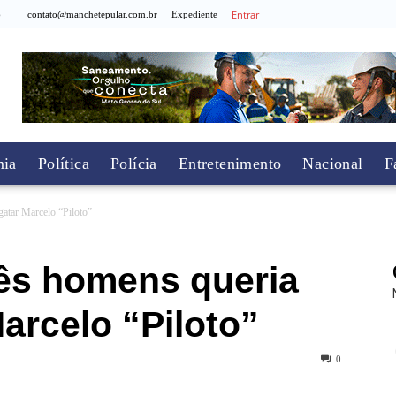
Entrar
6
contato@manchetepular.com.br
Expediente
ia
Política
Polícia
Entretenimento
Nacional
F
gatar Marcelo “Piloto”
rês homens queria
Marcelo “Piloto”
0