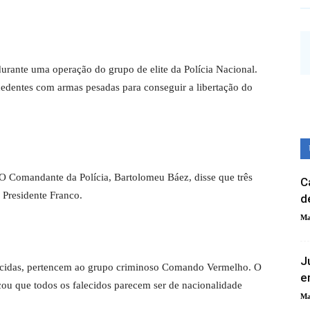
urante uma operação do grupo de elite da Polícia Nacional.
edentes com armas pesadas para conseguir a libertação do
 O Comandante da Polícia, Bartolomeu Báez, disse que três
C
 Presidente Franco.
d
Ma
J
nhecidas, pertencem ao grupo criminoso Comando Vermelho. O
e
icou que todos os falecidos parecem ser de nacionalidade
Ma