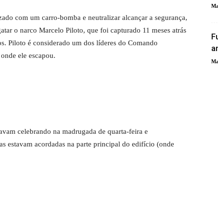
Ma
izado com um carro-bomba e neutralizar alcançar a segurança,
gatar o narco Marcelo Piloto, que foi capturado 11 meses atrás
F
sos. Piloto é considerado um dos líderes do Comando
a
 onde ele escapou.
Ma
stavam celebrando na madrugada de quarta-feira e
as estavam acordadas na parte principal do edifício (onde