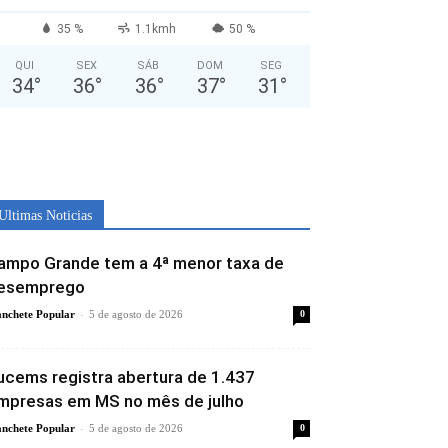
35 %
1.1kmh
50 %
QUI
SEX
SÁB
DOM
SEG
34
°
36
°
36
°
37
°
31
°
Ultimas Noticias
ampo Grande tem a 4ª menor taxa de
esemprego
-
nchete Popular
5 de agosto de 2026
0
ucems registra abertura de 1.437
mpresas em MS no mês de julho
-
nchete Popular
5 de agosto de 2026
0