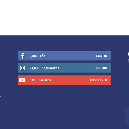
9,800
Fãs
CURTIR
21,800
Seguidores
SEGUIR
511
Inscritos
INSCREVER
s