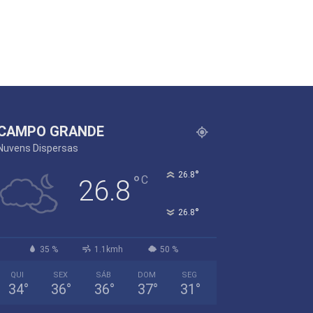
CAMPO GRANDE
Nuvens Dispersas
°
26.8
°
C
26.8
°
26.8
35 %
1.1kmh
50 %
QUI
SEX
SÁB
DOM
SEG
34
°
36
°
36
°
37
°
31
°