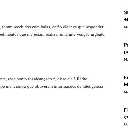
S
e
o, foram recebidos com balas, então ele teve que responder
Ma
ocedimentos que mereciam realizar uma intervenção urgente.
P
p
Ma
E
nte, esse ponto foi alcançado “, disse ele à Rádio
M
pe mencionou que obtiveram informações de inteligência
Ma
F
c
o.