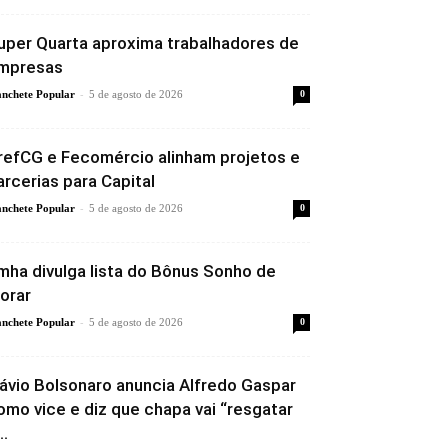
uper Quarta aproxima trabalhadores de
mpresas
-
nchete Popular
5 de agosto de 2026
0
refCG e Fecomércio alinham projetos e
arcerias para Capital
-
nchete Popular
5 de agosto de 2026
0
mha divulga lista do Bônus Sonho de
orar
-
nchete Popular
5 de agosto de 2026
0
lávio Bolsonaro anuncia Alfredo Gaspar
omo vice e diz que chapa vai “resgatar
..