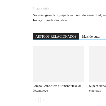
Artigo anterior
Na mão grande: Igreja leva carro de irmão fiel, m
Justiça manda devolver
ARTIGOS RELACIONADOS
Mais do autor
Campo Grande tem a 4ª menor taxa de
Super Quarta
desemprego
empresas