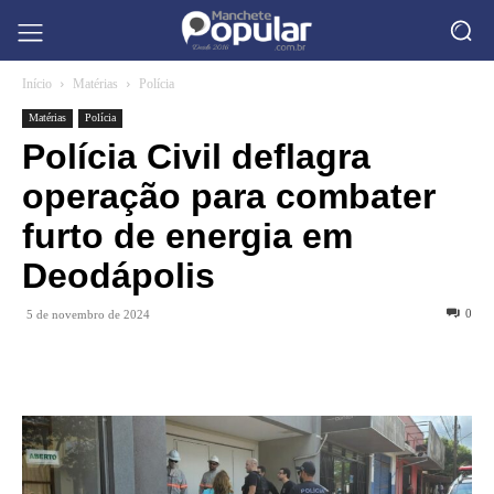
Início
Matérias
Polícia
Matérias
Polícia
Polícia Civil deflagra
operação para combater
furto de energia em
Deodápolis
0
5 de novembro de 2024