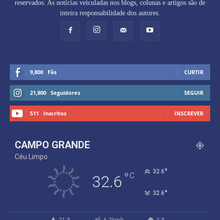
reservados. As notícias veiculadas nos blogs, colunas e artigos são de
inteira responsabilidade dos autores.
9,800
Fãs
CURTIR
21,800
Seguidores
SEGUIR
511
Inscritos
INSCREVER
CAMPO GRANDE
Céu Limpo
°
32.6
°
C
32.6
°
32.6
21 %
6.2kmh
3 %