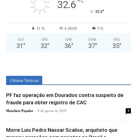
°
C
32.6
°
32.6
21 %
6.2kmh
3 %
QUI
SEX
SÁB
DOM
SEG
31
°
32
°
36
°
37
°
35
°
Ultimas Noticias
PF faz operação em Dourados contra suspeito de
fraude para obter registro de CAC
-
Manchete Popular
6 de agosto de 2026
0
Morre Luis Pedro Nassar Scalise, arquiteto que