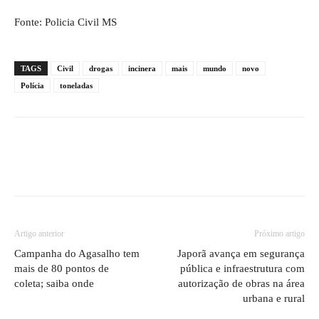
Fonte: Policia Civil MS
TAGS
Civil
drogas
incinera
mais
mundo
novo
Polícia
toneladas
Artigo anterior
Próximo artigo
Campanha do Agasalho tem
Japorã avança em segurança
mais de 80 pontos de
pública e infraestrutura com
coleta; saiba onde
autorização de obras na área
urbana e rural