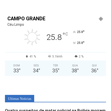
CAMPO GRANDE
Céu Limpo
°
25.8
°
C
25.8
°
25.8
41 %
5.1kmh
2 %
DOM
SEG
TER
QUA
QUI
33
°
34
°
35
°
38
°
36
°
Ultimas Noticias
Quatro suspeitos de matar policial na Bolívia morrem