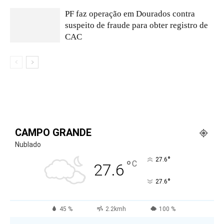
PF faz operação em Dourados contra
suspeito de fraude para obter registro de
CAC
CAMPO GRANDE
Nublado
°
27.6
°
C
27.6
°
27.6
45 %
2.2kmh
100 %