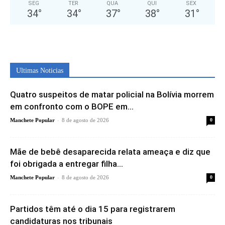
SEG
TER
QUA
QUI
SEX
34
°
34
°
37
°
38
°
31
°
Ultimas Noticias
Quatro suspeitos de matar policial na Bolívia morrem
em confronto com o BOPE em...
-
Manchete Popular
8 de agosto de 2026
0
Mãe de bebê desaparecida relata ameaça e diz que
foi obrigada a entregar filha...
-
Manchete Popular
8 de agosto de 2026
0
Partidos têm até o dia 15 para registrarem
candidaturas nos tribunais