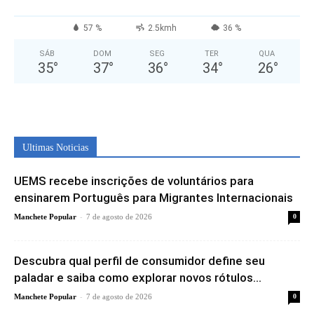
57 %
2.5kmh
36 %
SÁB
DOM
SEG
TER
QUA
35
°
37
°
36
°
34
°
26
°
Ultimas Noticias
UEMS recebe inscrições de voluntários para
ensinarem Português para Migrantes Internacionais
-
Manchete Popular
7 de agosto de 2026
0
Descubra qual perfil de consumidor define seu
paladar e saiba como explorar novos rótulos...
-
Manchete Popular
7 de agosto de 2026
0