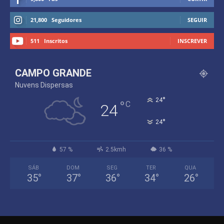
21,800
Seguidores
SEGUIR
511
Inscritos
INSCREVER
CAMPO GRANDE
Nuvens Dispersas
°
24
°
C
24
°
24
57 %
2.5kmh
36 %
SÁB
DOM
SEG
TER
QUA
35
°
37
°
36
°
34
°
26
°