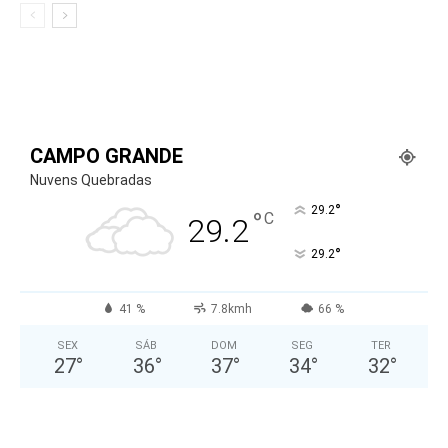
CAMPO GRANDE
Nuvens Quebradas
°
29.2
°
C
29.2
°
29.2
41 %
7.8kmh
66 %
SEX
SÁB
DOM
SEG
TER
27
°
36
°
37
°
34
°
32
°