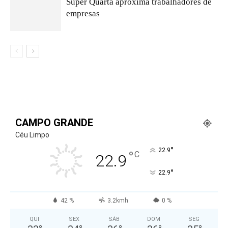
Super Quarta aproxima trabalhadores de
empresas
CAMPO GRANDE
Céu Limpo
°
22.9
°
C
22.9
°
22.9
42 %
3.2kmh
0 %
QUI
SEX
SÁB
DOM
SEG