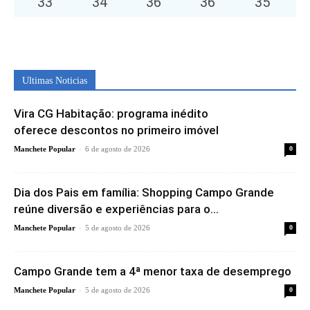
33
°
34
°
36
°
36
°
35
°
Ultimas Noticias
Vira CG Habitação: programa inédito
oferece descontos no primeiro imóvel
-
Manchete Popular
6 de agosto de 2026
0
Dia dos Pais em família: Shopping Campo Grande
reúne diversão e experiências para o...
-
Manchete Popular
5 de agosto de 2026
0
Campo Grande tem a 4ª menor taxa de desemprego
-
Manchete Popular
5 de agosto de 2026
0