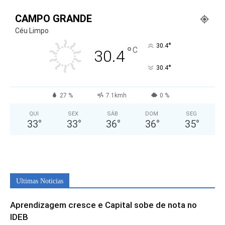
CAMPO GRANDE
Céu Limpo
°
30.4
°
C
30.4
°
30.4
27 %
7.1kmh
0 %
QUI
SEX
SÁB
DOM
SEG
33
°
33
°
36
°
36
°
35
°
Ultimas Noticias
Aprendizagem cresce e Capital sobe de nota no
IDEB