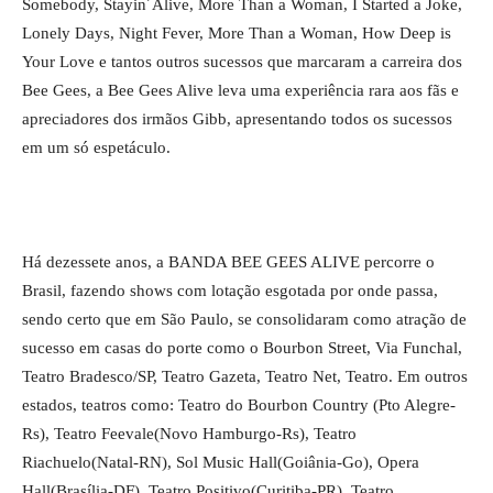
Somebody, Stayin´Alive, More Than a Woman, I Started a Joke,
Lonely Days, Night Fever, More Than a Woman, How Deep is
Your Love e tantos outros sucessos que marcaram a carreira dos
Bee Gees, a Bee Gees Alive leva uma experiência rara aos fãs e
apreciadores dos irmãos Gibb, apresentando todos os sucessos
em um só espetáculo.
Há dezessete anos, a BANDA BEE GEES ALIVE percorre o
Brasil, fazendo shows com lotação esgotada por onde passa,
sendo certo que em São Paulo, se consolidaram como atração de
sucesso em casas do porte como o Bourbon Street, Via Funchal,
Teatro Bradesco/SP, Teatro Gazeta, Teatro Net, Teatro. Em outros
estados, teatros como: Teatro do Bourbon Country (Pto Alegre-
Rs), Teatro Feevale(Novo Hamburgo-Rs), Teatro
Riachuelo(Natal-RN), Sol Music Hall(Goiânia-Go), Opera
Hall(Brasília-DF), Teatro Positivo(Curitiba-PR), Teatro