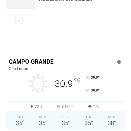
CAMPO GRANDE
Céu Limpo
°
30.9
°
C
30.9
°
30.9
33 %
8.1kmh
1 %
SÁB
DOM
SEG
TER
QUA
35
°
35
°
35
°
35
°
38
°