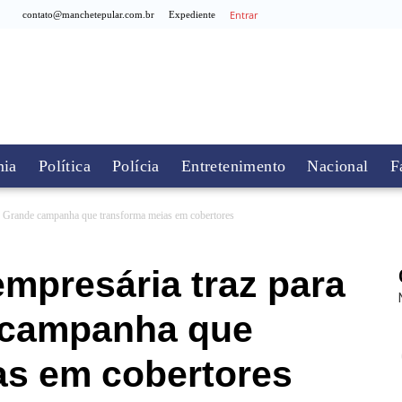
Entrar
contato@manchetepular.com.br
Expediente
ia
Política
Polícia
Entretenimento
Nacional
F
o Grande campanha que transforma meias em cobertores
empresária traz para
campanha que
as em cobertores