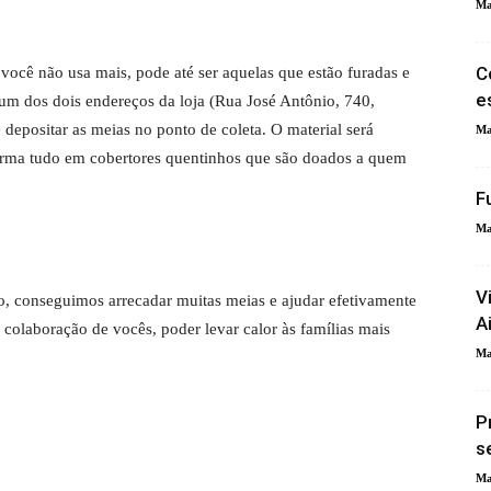
Ma
C
e você não usa mais, pode até ser aquelas que estão furadas e
e
m um dos dois endereços da loja (Rua José Antônio, 740,
depositar as meias no ponto de coleta. O material será
Ma
forma tudo em cobertores quentinhos que são doados a quem
F
Ma
V
o, conseguimos arrecadar muitas meias e ajudar efetivamente
A
colaboração de vocês, poder levar calor às famílias mais
Ma
P
s
Ma