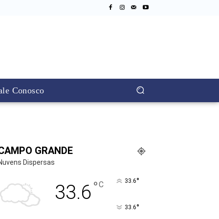
ale Conosco
CAMPO GRANDE
Nuvens Dispersas
°
33.6
°
C
33.6
°
33.6