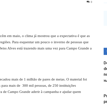
0
cém em maio, o clima já mostrou que a expectativa é que as
regiões. Para esquentar um pouco o inverno de pessoas que
 Deiss Alves está trazendo mais uma vez para Campo Grande a
D
d
n
ecadou mais de 1 milhão de pares de meias. O material foi
Ma
 para mais de 300 mil pessoas, de 250 instituições
hora de Campo Grande aderir à campanha e ajudar quem
P
p