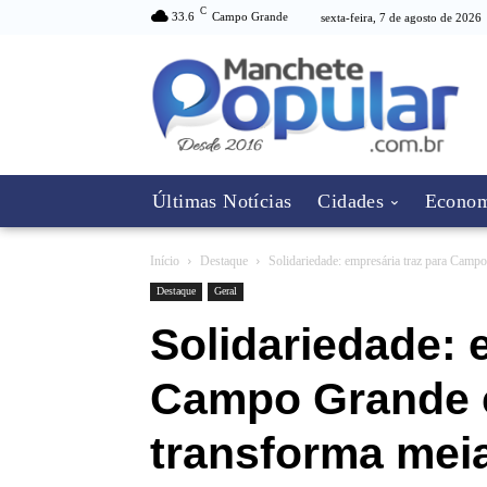
C
33.6
Campo Grande
sexta-feira, 7 de agosto de 2026
Últimas Notícias
Cidades
Econom
Início
Destaque
Solidariedade: empresária traz para Camp
Destaque
Geral
Solidariedade: 
Campo Grande 
transforma mei