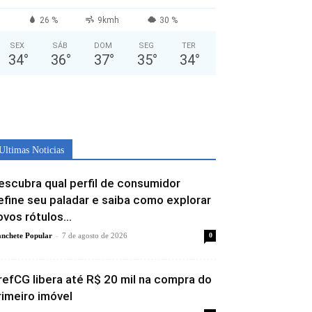
26 %
9kmh
30 %
SEX
SÁB
DOM
SEG
TER
34
°
36
°
37
°
35
°
34
°
Ultimas Noticias
escubra qual perfil de consumidor
efine seu paladar e saiba como explorar
ovos rótulos...
-
nchete Popular
7 de agosto de 2026
0
refCG libera até R$ 20 mil na compra do
rimeiro imóvel