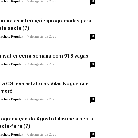
-
nchete Popular
7 de agosto de 2026
0
onfira as interdiçõesprogramadas para
sta sexta (7)
-
nchete Popular
7 de agosto de 2026
0
unsat encerra semana com 913 vagas
-
nchete Popular
7 de agosto de 2026
0
ira CG leva asfalto às Vilas Nogueira e
imoré
-
nchete Popular
6 de agosto de 2026
0
rogramação do Agosto Lilás incia nesta
exta-feira (7)
-
nchete Popular
6 de agosto de 2026
0