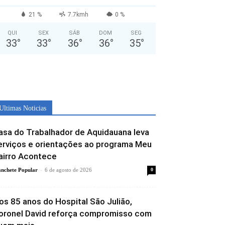
21 %
7.7kmh
0 %
QUI
SEX
SÁB
DOM
SEG
33
°
33
°
36
°
36
°
35
°
Ultimas Noticias
asa do Trabalhador de Aquidauana leva
erviços e orientações ao programa Meu
airro Acontece
-
nchete Popular
6 de agosto de 2026
0
os 85 anos do Hospital São Julião,
oronel David reforça compromisso com