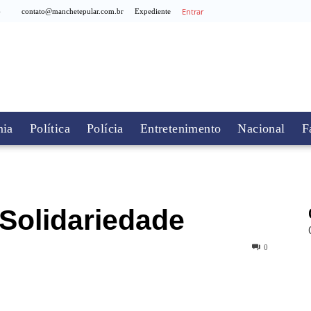
Entrar
6
contato@manchetepular.com.br
Expediente
ia
Política
Polícia
Entretenimento
Nacional
F
Solidariedade
0