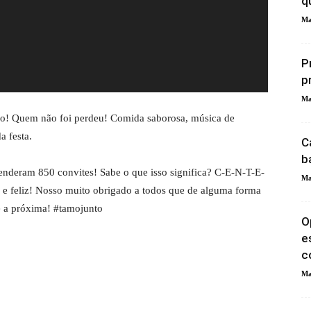
q
Ma
P
p
Ma
sso! Quem não foi perdeu! Comida saborosa, música de
a festa.
C
b
 venderam 850 convites! Sabe o que isso significa? C-E-N-T-E-
Ma
 e feliz! Nosso muito obrigado a todos que de alguma forma
é a próxima! #tamojunto
O
e
c
Ma