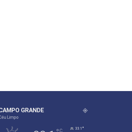
CAMPO GRANDE
Céu Limpo
°
33.1
C