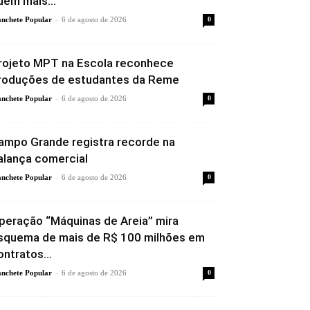
uem mais...
-
nchete Popular
6 de agosto de 2026
0
rojeto MPT na Escola reconhece
roduções de estudantes da Reme
-
nchete Popular
6 de agosto de 2026
0
ampo Grande registra recorde na
alança comercial
-
nchete Popular
6 de agosto de 2026
0
peração “Máquinas de Areia” mira
squema de mais de R$ 100 milhões em
ontratos...
-
nchete Popular
6 de agosto de 2026
0