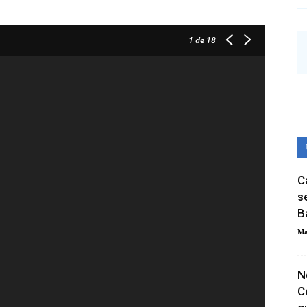
1
de 18
C
s
B
Ma
N
C