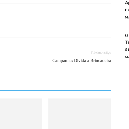
A
n
Ma
G
T
s
Próximo artigo
Ma
Campanha: Divida a Brincadeira