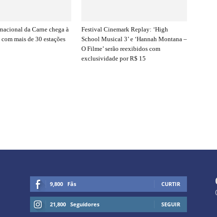
rnacional da Carne chega à
Festival Cinemark Replay: ‘High
o com mais de 30 estações
School Musical 3’ e ‘Hannah Montana –
O Filme’ serão reexibidos com
exclusividade por R$ 15
9,800
Fãs
CURTIR
21,800
Seguidores
SEGUIR