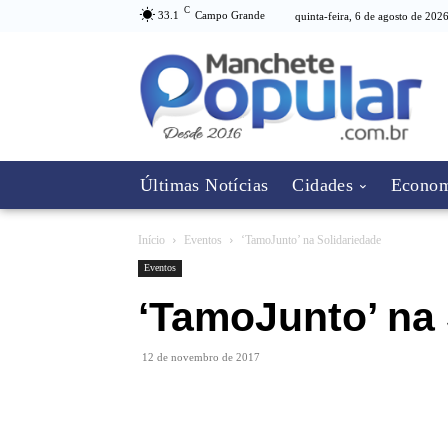
C
33.1
Campo Grande
quinta-feira, 6 de agosto de 202
Últimas Notícias
Cidades
Econom
Início
Eventos
‘TamoJunto’ na Solidariedade
Eventos
‘TamoJunto’ na 
12 de novembro de 2017