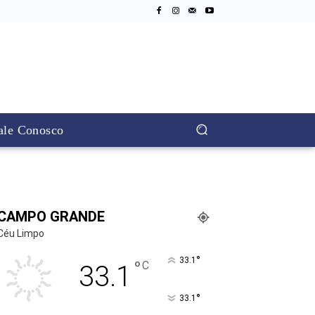
ale Conosco
CAMPO GRANDE
Céu Limpo
°
33.1
°
C
33.1
°
33.1