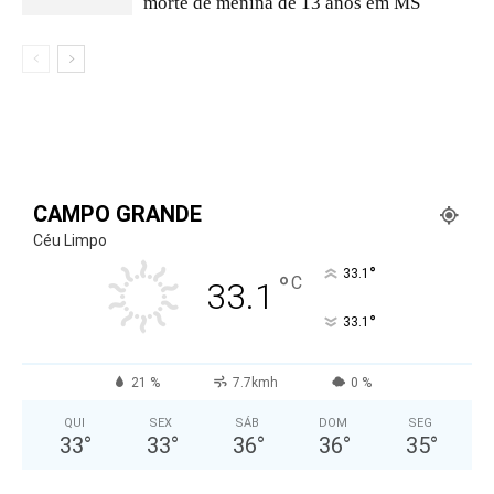
morte de menina de 13 anos em MS
CAMPO GRANDE
Céu Limpo
°
33.1
°
C
33.1
°
33.1
21 %
7.7kmh
0 %
QUI
SEX
SÁB
DOM
SEG
33
°
33
°
36
°
36
°
35
°