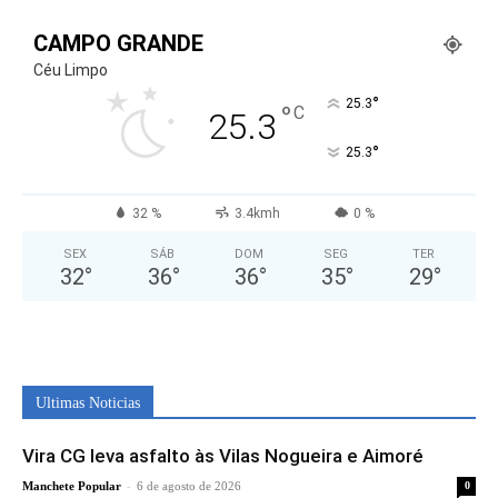
CAMPO GRANDE
Céu Limpo
°
25.3
°
C
25.3
°
25.3
32 %
3.4kmh
0 %
SEX
SÁB
DOM
SEG
TER
32
°
36
°
36
°
35
°
29
°
Ultimas Noticias
Vira CG leva asfalto às Vilas Nogueira e Aimoré
-
Manchete Popular
6 de agosto de 2026
0