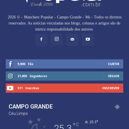
2026 © - Manchete Popular - Campo Grande - Ms - Todos os direitos
reservados. As notícias veiculadas nos blogs, colunas e artigos são de
inteira responsabilidade dos autores.
9,800
Fãs
CURTIR
21,800
Seguidores
SEGUIR
511
Inscritos
INSCREVER
CAMPO GRANDE
Céu Limpo
°
25.3
°
C
25.3